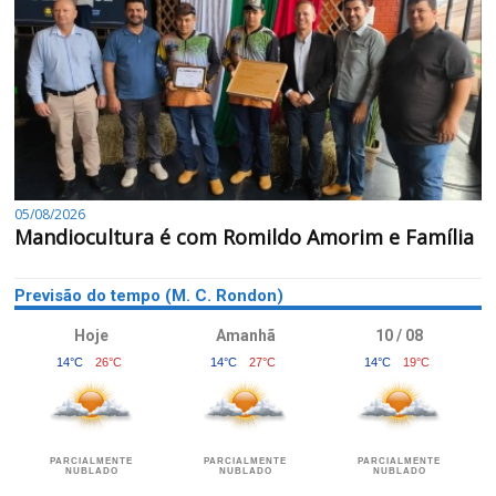
05/08/2026
Mandiocultura é com Romildo Amorim e Família
Previsão do tempo (M. C. Rondon)
Hoje
Amanhã
10 / 08
14°C
26°C
14°C
27°C
14°C
19°C
PARCIALMENTE
PARCIALMENTE
PARCIALMENTE
NUBLADO
NUBLADO
NUBLADO