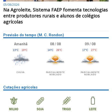
05/08/2026
Na Agroleite, Sistema FAEP fomenta tecnologias
entre produtores rurais e alunos de colégios
agrícolas
Previsão do tempo (M. C. Rondon)
Amanhã
08 / 08
09 / 08
13°C
19°C
14°C
26°C
17°C
27°C
CHUVA
PARCIALMENTE
PARCIALMENTE
NUBLADO
NUBLADO
Cotações agrícolas