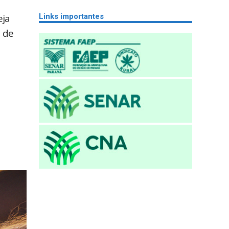
Links importantes
eja
o de