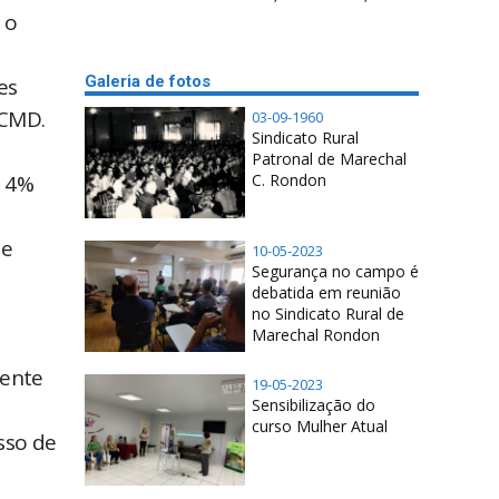
 o
Galeria de fotos
es
TCMD.
03-09-1960
Sindicato Rural
Patronal de Marechal
C. Rondon
s 4%
de
10-05-2023
Segurança no campo é
debatida em reunião
no Sindicato Rural de
Marechal Rondon
mente
19-05-2023
Sensibilização do
s
curso Mulher Atual
sso de