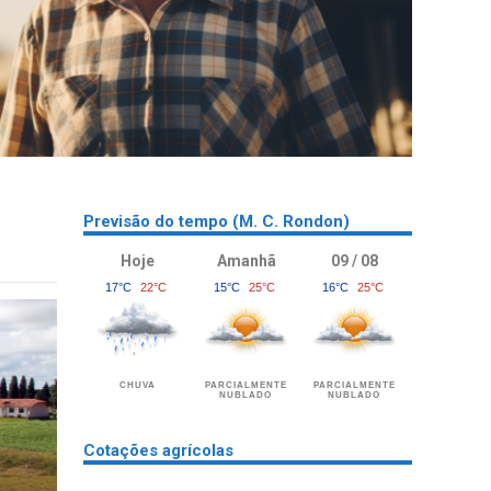
Previsão do tempo (M. C. Rondon)
Hoje
Amanhã
09 / 08
17°C
22°C
15°C
25°C
16°C
25°C
CHUVA
PARCIALMENTE
PARCIALMENTE
NUBLADO
NUBLADO
Cotações agrícolas