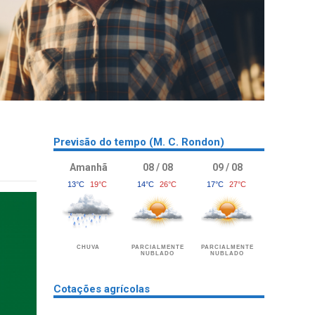
Previsão do tempo (M. C. Rondon)
Amanhã
08 / 08
09 / 08
13°C
19°C
14°C
26°C
17°C
27°C
CHUVA
PARCIALMENTE
PARCIALMENTE
NUBLADO
NUBLADO
Cotações agrícolas