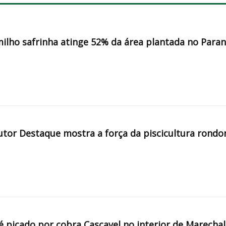
milho safrinha atinge 52% da área plantada no Para
tor Destaque mostra a força da piscicultura rondo
é picado por cobra Cascavel no interior de Marechal