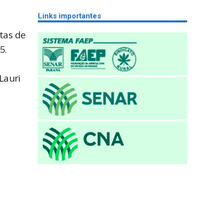
Links importantes
tas de
25.
Lauri