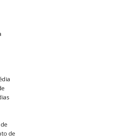
a
édia
de
dias
 de
nto de