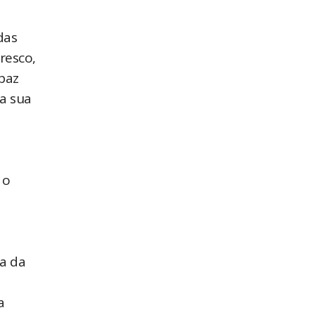
das
resco,
paz
da sua
 o
a da
a