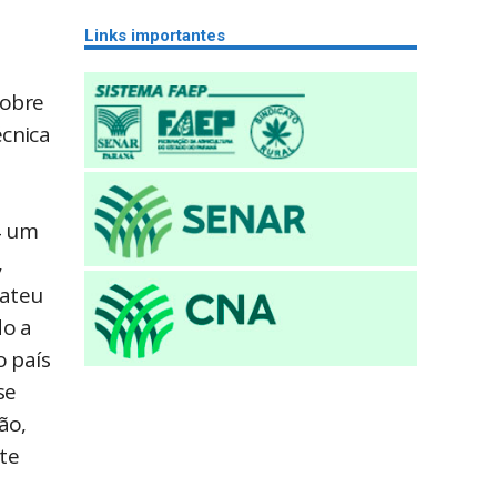
Links importantes
cobre
écnica
4 um
,
bateu
do a
o país
se
ão,
te