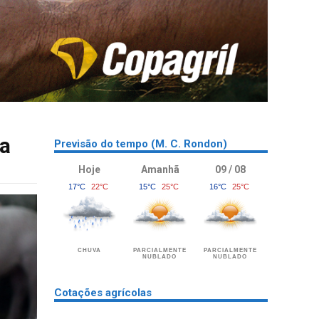
ra
Previsão do tempo (M. C. Rondon)
Hoje
Amanhã
09 / 08
17°C
22°C
15°C
25°C
16°C
25°C
CHUVA
PARCIALMENTE
PARCIALMENTE
NUBLADO
NUBLADO
Cotações agrícolas