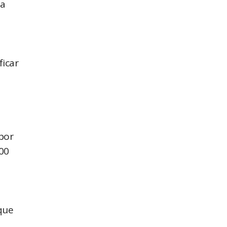
da
ficar
 por
00
a
 que