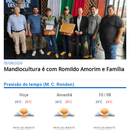
05/08/2026
Mandiocultura é com Romildo Amorim e Família
Previsão do tempo (M. C. Rondon)
Hoje
Amanhã
10 / 08
15°C
25°C
16°C
25°C
15°C
24°C
PARCIALMENTE
PARCIALMENTE
PARCIALMENTE