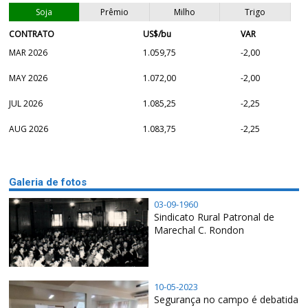
Soja
Prêmio
Milho
Trigo
CONTRATO
US$/bu
VAR
MAR 2026
1.059,75
-2,00
MAY 2026
1.072,00
-2,00
JUL 2026
1.085,25
-2,25
AUG 2026
1.083,75
-2,25
Galeria de fotos
03-09-1960
Sindicato Rural Patronal de
Marechal C. Rondon
10-05-2023
Segurança no campo é debatida