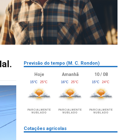
al.
Previsão do tempo (M. C. Rondon)
Hoje
Amanhã
10 / 08
15°C
25°C
16°C
25°C
15°C
24°C
PARCIALMENTE
PARCIALMENTE
PARCIALMENTE
NUBLADO
NUBLADO
NUBLADO
Cotações agrícolas