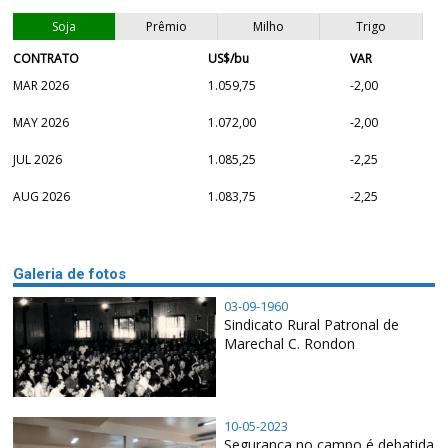
Soja
Prêmio
Milho
Trigo
CONTRATO
US$/bu
VAR
MAR 2026
1.059,75
-2,00
MAY 2026
1.072,00
-2,00
JUL 2026
1.085,25
-2,25
AUG 2026
1.083,75
-2,25
Galeria de fotos
03-09-1960
Sindicato Rural Patronal de
Marechal C. Rondon
10-05-2023
Segurança no campo é debatida