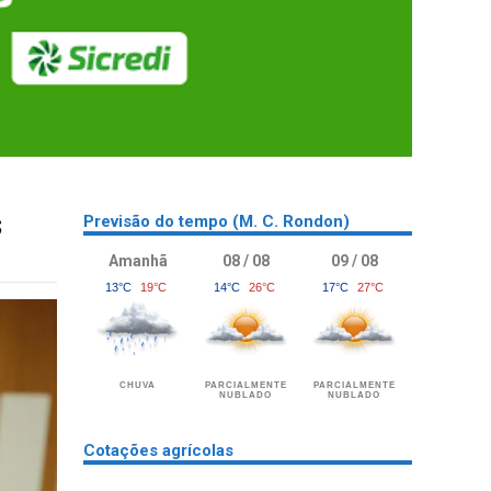
s
Previsão do tempo (M. C. Rondon)
Amanhã
08 / 08
09 / 08
13°C
19°C
14°C
26°C
17°C
27°C
CHUVA
PARCIALMENTE
PARCIALMENTE
NUBLADO
NUBLADO
Cotações agrícolas