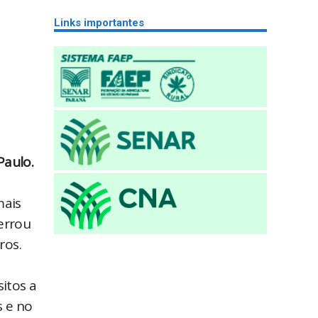
Links importantes
Paulo.
mais
errou
ros.
itos a
s e no