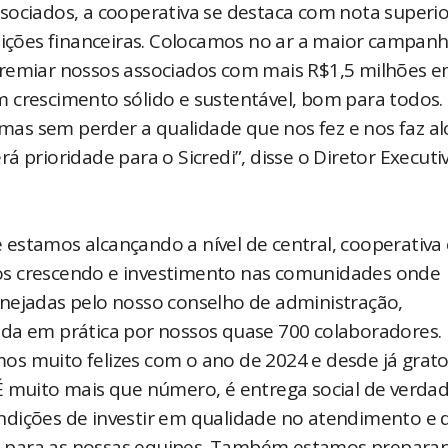
sociados, a cooperativa se destaca com nota superio
tuições financeiras. Colocamos no ar a maior campan
premiar nossos associados com mais R$1,5 milhões 
 crescimento sólido e sustentável, bom para todos. 
as sem perder a qualidade que nos fez e nos faz al
 prioridade para o Sicredi”, disse o Diretor Executi
estamos alcançando a nível de central, cooperativa 
os crescendo e investimento nas comunidades onde
nejadas pelo nosso conselho de administração,
ada em prática por nossos quase 700 colaboradores.
s muito felizes com o ano de 2024 e desde já grato
É muito mais que número, é entrega social de verdad
ndições de investir em qualidade no atendimento e 
s para as nossas equipes. Também estamos prepara