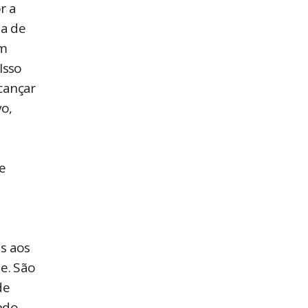
r a
ha de
em
Isso
cançar
vo,
e
s aos
e. São
de
ndo