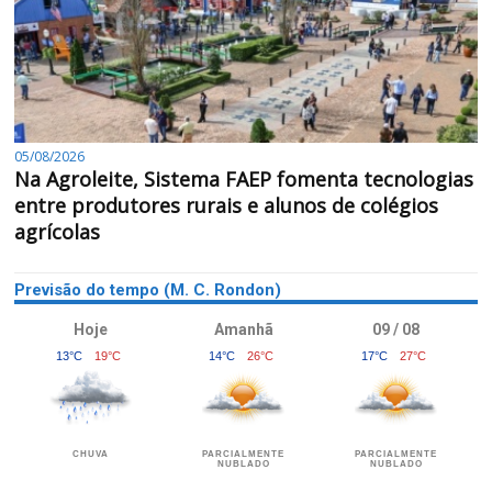
05/08/2026
Na Agroleite, Sistema FAEP fomenta tecnologias
entre produtores rurais e alunos de colégios
agrícolas
Previsão do tempo (M. C. Rondon)
Hoje
Amanhã
09 / 08
13°C
19°C
14°C
26°C
17°C
27°C
CHUVA
PARCIALMENTE
PARCIALMENTE
NUBLADO
NUBLADO