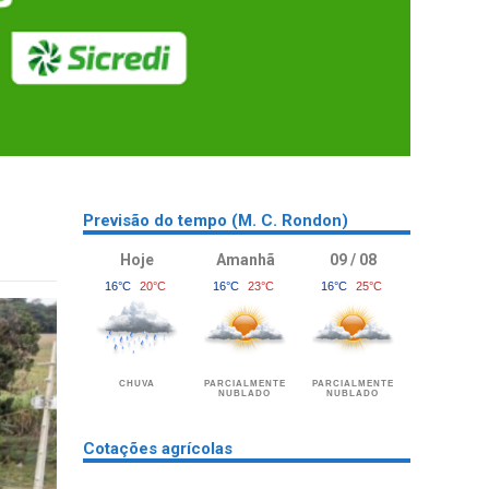
Previsão do tempo (M. C. Rondon)
Hoje
Amanhã
09 / 08
16°C
20°C
16°C
23°C
16°C
25°C
CHUVA
PARCIALMENTE
PARCIALMENTE
NUBLADO
NUBLADO
Cotações agrícolas