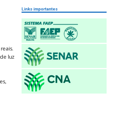
Links importantes
reais.
de luz
es,