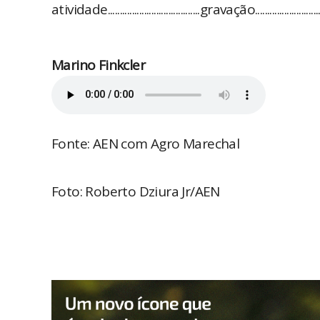
atividade......................................gravação...........................
Marino Finkcler
Fonte: AEN com Agro Marechal
Foto: Roberto Dziura Jr/AEN