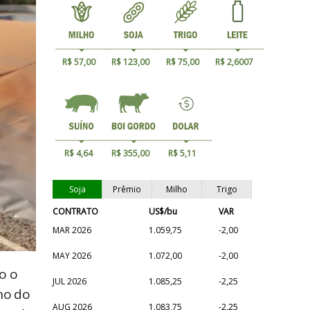
R$ 57,00
R$ 123,00
R$ 75,00
R$ 2,6007
R$ 4,64
R$ 355,00
R$ 5,11
Soja
Prêmio
Milho
Trigo
CONTRATO
US$/bu
VAR
MAR 2026
1.059,75
-2,00
MAY 2026
1.072,00
-2,00
o o
JUL 2026
1.085,25
-2,25
no do
AUG 2026
1.083,75
-2,25