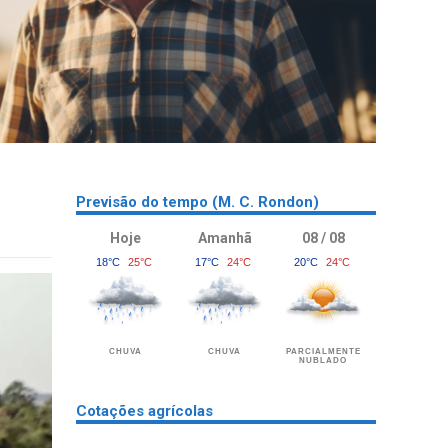
Previsão do tempo (M. C. Rondon)
Hoje
Amanhã
08 / 08
18°C
25°C
17°C
24°C
20°C
24°C
CHUVA
CHUVA
PARCIALMENTE
NUBLADO
Cotações agrícolas