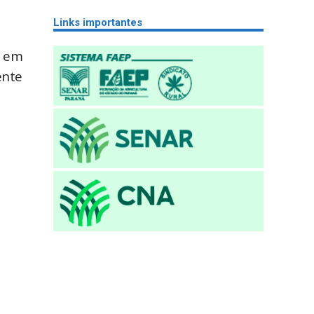
.
Links importantes
a em
ente