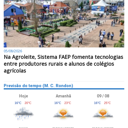
05/08/2026
Na Agroleite, Sistema FAEP fomenta tecnologias
entre produtores rurais e alunos de colégios
agrícolas
Previsão do tempo (M. C. Rondon)
Hoje
Amanhã
09 / 08
16°C
20°C
16°C
23°C
16°C
25°C