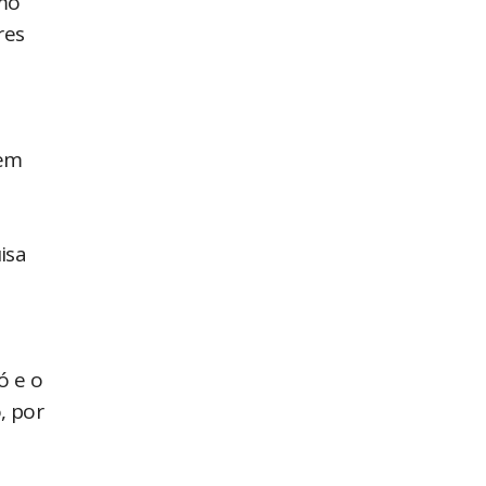
mo
res
 em
isa
ó e o
, por