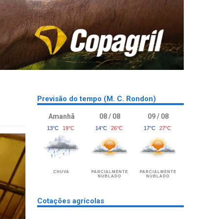
Previsão do tempo (M. C. Rondon)
Amanhã
08 / 08
09 / 08
13°C
19°C
14°C
26°C
17°C
27°C
CHUVA
PARCIALMENTE
PARCIALMENTE
NUBLADO
NUBLADO
Cotações agrícolas