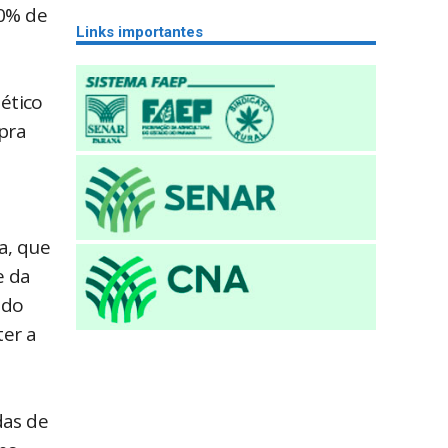
00% de
Links importantes
nético
pra
a, que
e da
 do
ter a
das de