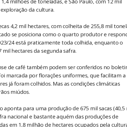
e 1,4 milhões de toneladas, e São Paulo, com 12 mil
 exploração da cultura.
ecas 4,2 mil hectares, com colheita de 255,8 mil tone
tado se posiciona como o quarto produtor e respon
2023/24 está praticamente toda colhida, enquanto o
 mil hectares da segunda safra.
nse de café também podem ser conferidos no bolet
foi marcada por florações uniformes, que facilitam a
res já foram colhidos. Mas as condições climáticas
rãos miúdos.
do aponta para uma produção de 675 mil sacas (40,5 m
afra nacional e bastante aquém das produções de
as em 1,8 milhão de hectares ocupados pela cultur