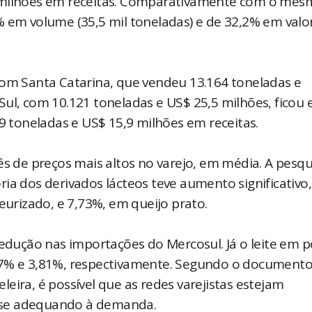
3 milhões em receitas. Comparativamente com o mes
% em volume (35,5 mil toneladas) e de 32,2% em valo
com Santa Catarina, que vendeu 13.164 toneladas e
Sul, com 10.121 toneladas e US$ 25,5 milhões, ficou
69 toneladas e US$ 15,9 milhões em receitas.
ês de preços mais altos no varejo, em média. A pesqu
ia dos derivados lácteos teve aumento significativo,
eurizado, e 7,73%, em queijo prato.
redução nas importações do Mercosul. Já o leite em p
27% e 3,81%, respectivamente. Segundo o documento
eira, é possível que as redes varejistas estejam
 se adequando à demanda.