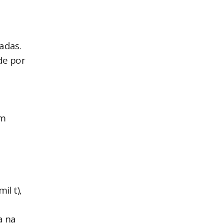
ladas.
de por
im
il t),
a na