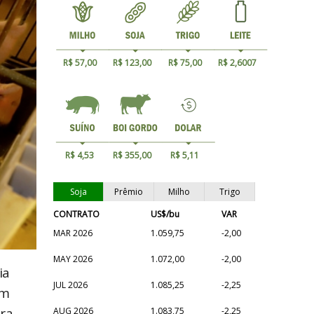
R$ 57,00
R$ 123,00
R$ 75,00
R$ 2,6007
R$ 4,53
R$ 355,00
R$ 5,11
Soja
Prêmio
Milho
Trigo
CONTRATO
US$/bu
VAR
MAR 2026
1.059,75
-2,00
MAY 2026
1.072,00
-2,00
ia
JUL 2026
1.085,25
-2,25
am
ara
AUG 2026
1.083,75
-2,25