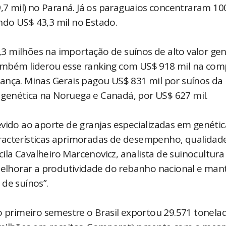
9,7 mil) no Paraná. Já os paraguaios concentraram 1
do US$ 43,3 mil no Estado.
2,3 milhões na importação de suínos de alto valor ge
ambém liderou esse ranking com US$ 918 mil na com
ança. Minas Gerais pagou US$ 831 mil por suínos da
genética na Noruega e Canadá, por US$ 627 mil.
vido ao aporte de granjas especializadas em genétic
racterísticas aprimoradas de desempenho, qualidad
scila Cavalheiro Marcenovicz, analista de suinocultura
 melhorar a produtividade do rebanho nacional e man
de suínos”.
primeiro semestre o Brasil exportou 29.571 tonela