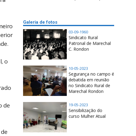
Galeria de fotos
meiro
03-09-1960
erior
Sindicato Rural
ade.
Patronal de Marechal
C. Rondon
, o
10-05-2023
Segurança no campo é
debatida em reunião
no Sindicato Rural de
arado
Marechal Rondon
,
o de
19-05-2023
Sensibilização do
curso Mulher Atual
 de