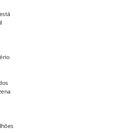
 está
l
ério
dos
nzena
ilhões