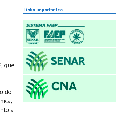
Links importantes
G, que
io do
mica,
anto à