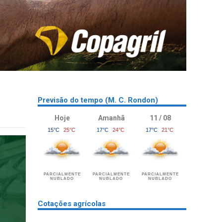
Previsão do tempo (M. C. Rondon)
Hoje
Amanhã
11 / 08
15°C
25°C
17°C
24°C
17°C
21°C
PARCIALMENTE
PARCIALMENTE
PARCIALMENTE
NUBLADO
NUBLADO
NUBLADO
Cotações agrícolas