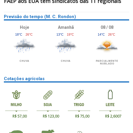
FAEP aos EUA tem sindicatos das 11 regionais
Previsão do tempo (M. C. Rondon)
Hoje
Amanhã
08 / 08
18°C
26°C
13°C
19°C
14°C
26°C
CHUVA
CHUVA
PARCIALMENTE
NUBLADO
Cotações agrícolas
R$ 57,00
R$ 123,00
R$ 75,00
R$ 2,6007