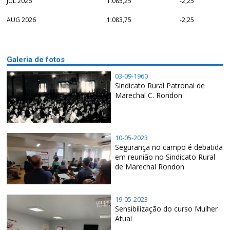
JUL 2026
1.085,25
-2,25
AUG 2026
1.083,75
-2,25
Galeria de fotos
03-09-1960
Sindicato Rural Patronal de
Marechal C. Rondon
10-05-2023
Segurança no campo é debatida
em reunião no Sindicato Rural
de Marechal Rondon
19-05-2023
Sensibilização do curso Mulher
Atual