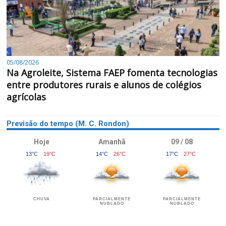
05/08/2026
Na Agroleite, Sistema FAEP fomenta tecnologias
entre produtores rurais e alunos de colégios
agrícolas
Previsão do tempo (M. C. Rondon)
Hoje
Amanhã
09 / 08
13°C
19°C
14°C
26°C
17°C
27°C
CHUVA
PARCIALMENTE
PARCIALMENTE
NUBLADO
NUBLADO