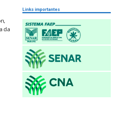
Links importantes
n,
a da