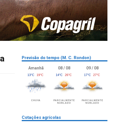
da
Previsão do tempo (M. C. Rondon)
Amanhã
08 / 08
09 / 08
13°C
19°C
14°C
26°C
17°C
27°C
CHUVA
PARCIALMENTE
PARCIALMENTE
NUBLADO
NUBLADO
Cotações agrícolas