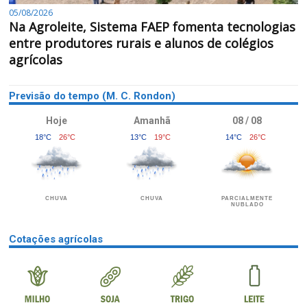
05/08/2026
Na Agroleite, Sistema FAEP fomenta tecnologias
entre produtores rurais e alunos de colégios
agrícolas
Previsão do tempo (M. C. Rondon)
Hoje
Amanhã
08 / 08
18°C
26°C
13°C
19°C
14°C
26°C
CHUVA
CHUVA
PARCIALMENTE
NUBLADO
Cotações agrícolas