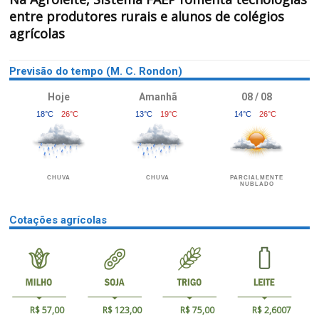
entre produtores rurais e alunos de colégios
agrícolas
Previsão do tempo (M. C. Rondon)
Hoje
Amanhã
08 / 08
18°C
26°C
13°C
19°C
14°C
26°C
CHUVA
CHUVA
PARCIALMENTE
NUBLADO
Cotações agrícolas
R$ 57,00
R$ 123,00
R$ 75,00
R$ 2,6007