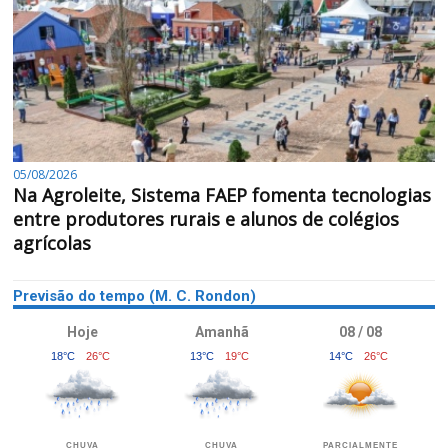
05/08/2026
Na Agroleite, Sistema FAEP fomenta tecnologias
entre produtores rurais e alunos de colégios
agrícolas
Previsão do tempo (M. C. Rondon)
Hoje
Amanhã
08 / 08
18°C
26°C
13°C
19°C
14°C
26°C
CHUVA
CHUVA
PARCIALMENTE