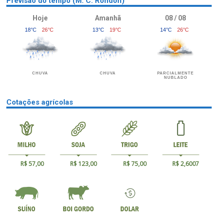
Previsão do tempo (M. C. Rondon)
Hoje
Amanhã
08 / 08
18°C
26°C
13°C
19°C
14°C
26°C
CHUVA
CHUVA
PARCIALMENTE
NUBLADO
Cotações agrícolas
R$ 57,00
R$ 123,00
R$ 75,00
R$ 2,6007