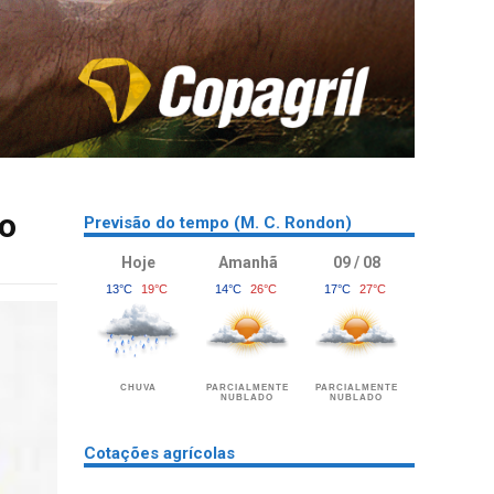
vo
Previsão do tempo (M. C. Rondon)
Hoje
Amanhã
09 / 08
13°C
19°C
14°C
26°C
17°C
27°C
CHUVA
PARCIALMENTE
PARCIALMENTE
NUBLADO
NUBLADO
Cotações agrícolas