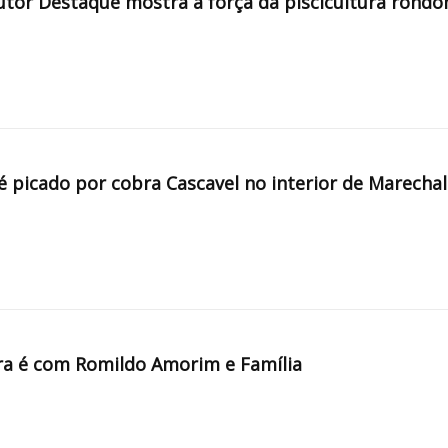
tor Destaque mostra a força da piscicultura rondo
é picado por cobra Cascavel no interior de Marechal
a é com Romildo Amorim e Família