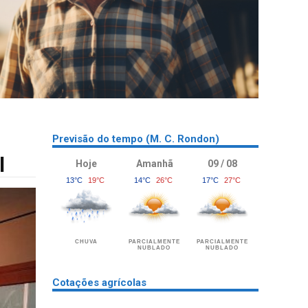
Previsão do tempo (M. C. Rondon)
l
Hoje
Amanhã
09 / 08
13°C
19°C
14°C
26°C
17°C
27°C
CHUVA
PARCIALMENTE
PARCIALMENTE
NUBLADO
NUBLADO
Cotações agrícolas