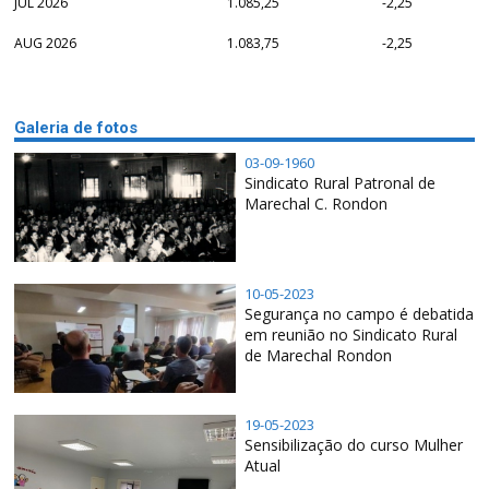
JUL 2026
1.085,25
-2,25
AUG 2026
1.083,75
-2,25
Galeria de fotos
03-09-1960
Sindicato Rural Patronal de
Marechal C. Rondon
10-05-2023
Segurança no campo é debatida
em reunião no Sindicato Rural
de Marechal Rondon
19-05-2023
Sensibilização do curso Mulher
Atual