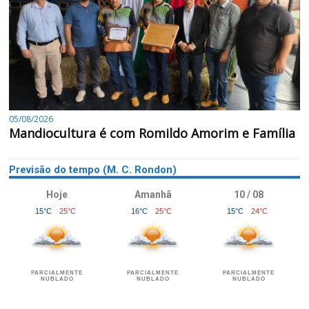
05/08/2026
Mandiocultura é com Romildo Amorim e Família
Previsão do tempo (M. C. Rondon)
Hoje
Amanhã
10 / 08
15°C
25°C
16°C
25°C
15°C
24°C
PARCIALMENTE
PARCIALMENTE
PARCIALMENTE
NUBLADO
NUBLADO
NUBLADO