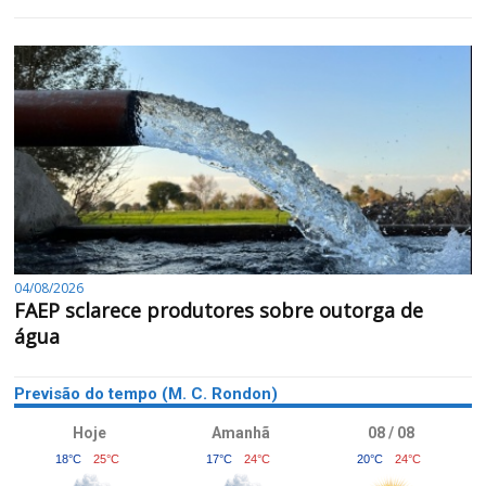
04/08/2026
FAEP sclarece produtores sobre outorga de
água
Previsão do tempo (M. C. Rondon)
Hoje
Amanhã
08 / 08
18°C
25°C
17°C
24°C
20°C
24°C