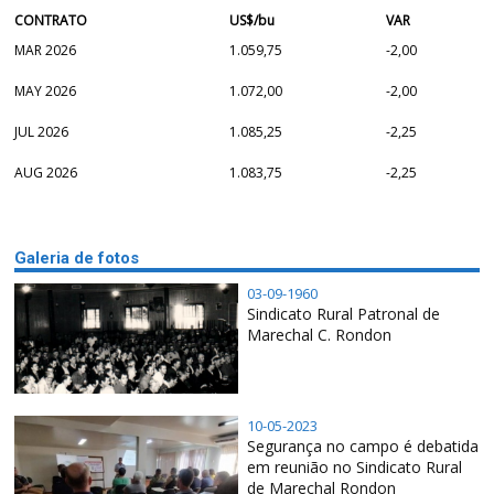
CONTRATO
US$/bu
VAR
MAR 2026
1.059,75
-2,00
MAY 2026
1.072,00
-2,00
JUL 2026
1.085,25
-2,25
AUG 2026
1.083,75
-2,25
Galeria de fotos
03-09-1960
Sindicato Rural Patronal de
Marechal C. Rondon
10-05-2023
Segurança no campo é debatida
em reunião no Sindicato Rural
de Marechal Rondon